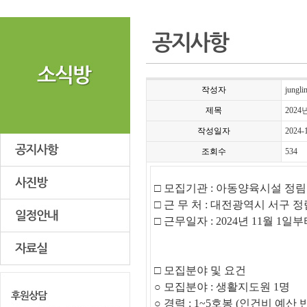
작성자
jungl
제목
202
작성일자
2024-
조회수
534
□
모집기관
:
아동양육시설 정
□
근 무 처
:
대전광역시 서구 
□
근무일자
: 2024
년 11
월
1
일부
□
모집분야 및 요건
○
모집분야
:
생활지도원 1
명
○
경력
:
1~5
호봉
(
인건비 예산 