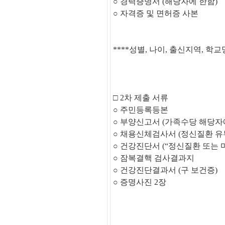
○
경력증명서
(
해당자에 한함
)
○
자격증 및 면허증 사본
****
성별
,
나이
,
출신지역
,
학교
□
2
차 제출 서류
○
주민등록등본
○
부양신고서 (가족수당 해당자
○
채용신체검사서
(
정신질환 유
○
건강진단서
(“
정신질환 또는 
○ 잠복
결핵 검사결과지
○ 건강진단결과서 (구 보건증)
○ 증명사진 2장