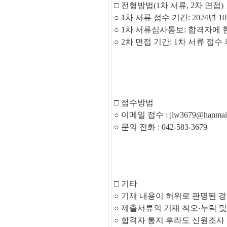
□
전형방법
(1
차 서류
, 2
차 면접
)
○
1
차 서류 접수 기간
:
2024
년 10
○
1
차 서류심사통보
:
합격자에 
○
2
차 면접 기간
: 1차 서류 접수
□
접수방법
○
이메일 접수
: jlw3679@hanmail
○
문의 전화
: 042-583-3679
□
기타
○
기재 내용이 허위로 판명된 
○
제출서류의 기재 착오
·
누락 
○
합격자 통지 후라도 신원조사