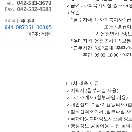
○
급여
:
사회복지시설 종사자
(
○
요건
*
필수자격
: 1.
사회복지사
2
급
또는
<
영유아
2.
운전면허
2
종보
*
우대자격
: 운전면허 1종보통
*
근무시간
: 3조2교대 (주주-
주간: 09:00~18:00 / 야간 1
□
1
차 제출 서류
○
이력서
(
첨부파일 사용
)
○
자기소개서
(
첨부파일 사용
)
○
개인정보 수집
·
이용동의서
(
첨
○
범죄전력조회서
(
첨부파일 사
○
국가아동학대정보시스템 정보
○
행정정보 공동이용 사전 동의