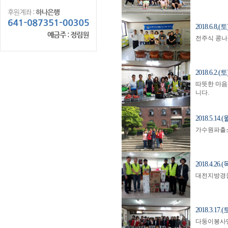
2018.6.
전주식 콩나
2018.6.
따뜻한 마음
니다.
2018.5.
가수원파출소
2018.4.
대전지방경찰청
2018.3.
다둥이봉사단